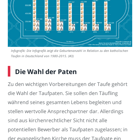
Infografik: Die Infografik zeigt die Geburtenanzahl in Relation zu den katholischen
Taufen in Deutschland von 1980-2015. (#3)
Die Wahl der Paten
Zu den wichtigen Vorbereitungen der Taufe gehört
die Wahl der Taufpaten. Sie sollen den Täufling
während seines gesamten Lebens begleiten und
stellen wertvolle Ansprechpartner dar. Allerdings
sind aus kirchenrechtlicher Sicht nicht alle
potentiellen Bewerber als Taufpaten zugelassen; in
der evangelischen Kirche muss der Taufpate ein