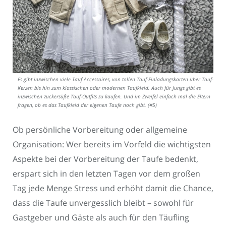
Es gibt inzwischen viele Tauf Accessoires, von tollen Tauf-Einladungskarten über Tauf-
Kerzen bis hin zum klassischen oder modernen Taufkleid. Auch für Jungs gibt es
inzwischen zuckersüße Tauf-Outfits zu kaufen. Und im Zweifel einfach mal die Eltern
fragen, ob es das Taufkleid der eigenen Taufe noch gibt. (#5)
Ob persönliche Vorbereitung oder allgemeine
Organisation: Wer bereits im Vorfeld die wichtigsten
Aspekte bei der Vorbereitung der Taufe bedenkt,
erspart sich in den letzten Tagen vor dem großen
Tag jede Menge Stress und erhöht damit die Chance,
dass die Taufe unvergesslich bleibt – sowohl für
Gastgeber und Gäste als auch für den Täufling