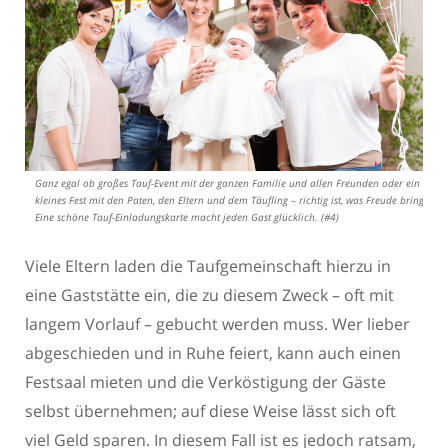
Ganz egal ob großes Tauf-Event mit der ganzen Familie und allen Freunden oder ein
kleines Fest mit den Paten, den Eltern und dem Täufling – richtig ist, was Freude bringt.
Eine schöne Tauf-Einladungskarte macht jeden Gast glücklich. (#4)
Viele Eltern laden die Taufgemeinschaft hierzu in
eine Gaststätte ein, die zu diesem Zweck – oft mit
langem Vorlauf – gebucht werden muss. Wer lieber
abgeschieden und in Ruhe feiert, kann auch einen
Festsaal mieten und die Verköstigung der Gäste
selbst übernehmen; auf diese Weise lässt sich oft
viel Geld sparen. In diesem Fall ist es jedoch ratsam,