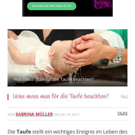
Was muss man für die Taufe beachten?
Was muss man für die Taufe beachten?
0
TAUFE
SABRINA MÜLLER
VON
AM
JULI 19, 2017
Die
Taufe
stellt ein wichtiges Ereignis im Leben des