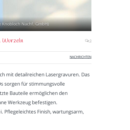
ax Knobloch Nachf. GmbH)
en Wurzeln
0
NACHRICHTEN
h mit detailreichen Lasergravuren. Das
Ds sorgen für stimmungsvolle
tzte Bauteile ermöglichen den
 ohne Werkzeug befestigen.
 Pflegeleichtes Finish, wartungsarm,