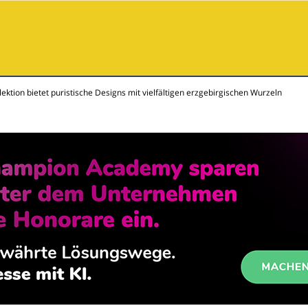
tion bietet puristische Designs mit vielfältigen erzgebirgischen Wurzeln