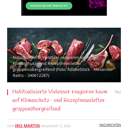
Habitualisierte Vielesser reagieren kaum auf
Klimaschutz- und Rezeptnewsletter
gruppenübergreifend (Foto: AdobeStock - Alexander
Raths - 340612287)
Habitualisierte Vielesser reagieren kaum
0
auf Klimaschutz- und Rezeptnewsletter
gruppenübergreifend
NACHRICHTEN
IRIS MARTIN
VON
AM
JANUAR 12, 2026