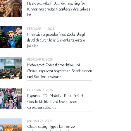
Helau und Alaaf! Warum Fasching für
Kinder das größte Abenteuer des Jahres
ist
FEBRUAR 11, 2026
Finanzierungsbedarf des Zochs steigt
deutlich durch hohe Sicherheitskosten
jährlich
FEBRUAR 6, 2026
Motorsport Podcastproduktion und
Gründungsideen begeistern Schülerinnen
und Schüler praxisnah
FEBRUAR 2, 2026
Eigenes LED-Modul zu löten fördert
Geschicklichkeit und technisches
Grundverständnis
JANUAR 26, 2026
Clean Eating Hypes können zu