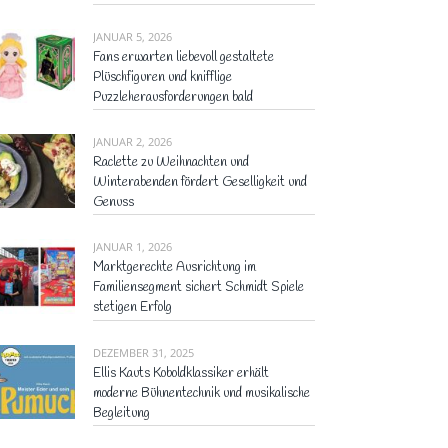
JANUAR 5, 2026
Fans erwarten liebevoll gestaltete
Plüschfiguren und knifflige
Puzzleherausforderungen bald
JANUAR 2, 2026
Raclette zu Weihnachten und
Winterabenden fördert Geselligkeit und
Genuss
JANUAR 1, 2026
Marktgerechte Ausrichtung im
Familiensegment sichert Schmidt Spiele
stetigen Erfolg
DEZEMBER 31, 2025
Ellis Kauts Koboldklassiker erhält
moderne Bühnentechnik und musikalische
Begleitung