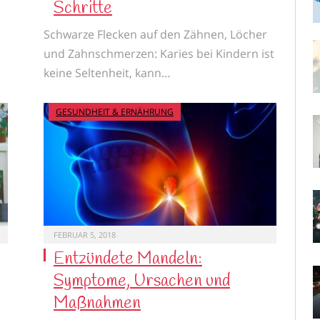
Schritte
Schwarze Flecken auf den Zähnen, Löcher
und Zahnschmerzen: Karies bei Kindern ist
keine Seltenheit, kann…
GESUNDHEIT & ERNÄHRUNG
FEBRUAR 5, 2018
Entzündete Mandeln:
Symptome, Ursachen und
Maßnahmen