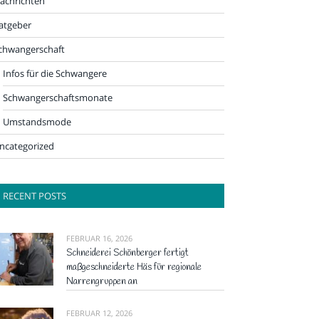
achrichten
atgeber
chwangerschaft
Infos für die Schwangere
Schwangerschaftsmonate
Umstandsmode
ncategorized
RECENT POSTS
FEBRUAR 16, 2026
Schneiderei Schönberger fertigt
maßgeschneiderte Häs für regionale
Narrengruppen an
FEBRUAR 12, 2026