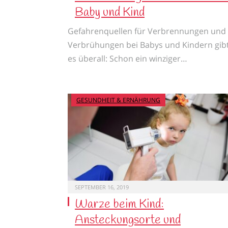
Baby und Kind
Gefahrenquellen für Verbrennungen und
Verbrühungen bei Babys und Kindern gib
es überall: Schon ein winziger…
GESUNDHEIT & ERNÄHRUNG
SEPTEMBER 16, 2019
Warze beim Kind:
Ansteckungsorte und