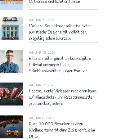
Orthorexie und Isolation führen
JANUAR 21, 2026
Moderne Schwibbogenkollektion bietet
puristische Designs mit vielfältigen
erzgebirgischen Wurzeln
JANUAR 13, 2026
Elternarbeit ergänzt wirksam digitale
Präventionsangebote zur
Schuldenprävention junger Familien
JANUAR 12, 2026
Habitualisierte Vielesser reagieren kaum
auf Klimaschutz- und Rezeptnewsletter
gruppenübergreifend
JANUAR 6, 2026
Rund 80.000 Besucher erleben
Weihnachtsmarkt ohne Zwischenfälle im
DFG