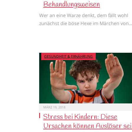
Behandlungsweisen
Wer an eine Warze denkt, dem fällt wohl
zunächst die böse Hexe im Märchen von
GESUNDHEIT & ERNÄHRUNG
MÄRZ 19, 2018
Stress bei Kindern: Diese
Ursachen können Auslöser sei