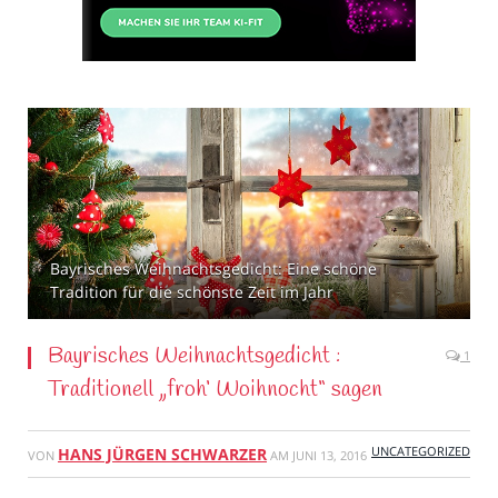
Bayrisches Weihnachtsgedicht: Eine schöne
Tradition für die schönste Zeit im Jahr
Bayrisches Weihnachtsgedicht :
1
Traditionell „froh‘ Woihnocht“ sagen
UNCATEGORIZED
HANS JÜRGEN SCHWARZER
VON
AM
JUNI 13, 2016