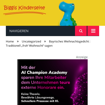
NAVIGIEREN
Baby & Kind
»
»
Home
Uncategorized
Bayrisches Weihnachtsgedicht :
Traditionell „froh‘ Woihnocht“ sagen