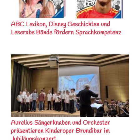
ABC Lexikon, Disney Geschichten und
Leserabe Bände fördern Sprachkompetenz
Aurelius Sängerknaben und Orchester
präsentieren Kinderoper Brundibar im
Jubiläumskonzert