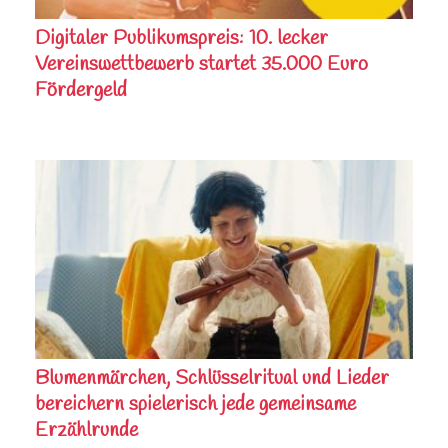
Digitaler Publikumspreis: 10. lecker
Vereinswettbewerb startet 35.000 Euro
Fördergeld
Blumenmärchen, Schlüsselritual und Lieder
bereichern spielerisch jede gemeinsame
Erzählrunde