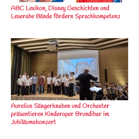
ABC Lexikon, Disney Geschichten und
Leserabe Bände fördern Sprachkompetenz
Aurelius Sängerknaben und Orchester
präsentieren Kinderoper Brundibar im
Jubiläumskonzert