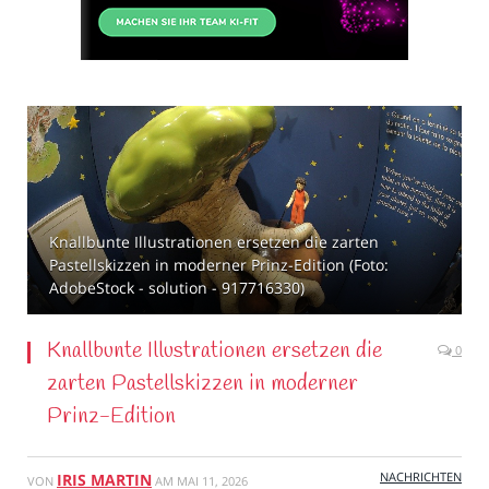
Knallbunte Illustrationen ersetzen die zarten
Pastellskizzen in moderner Prinz-Edition (Foto:
AdobeStock - solution - 917716330)
Knallbunte Illustrationen ersetzen die
0
zarten Pastellskizzen in moderner
Prinz-Edition
NACHRICHTEN
IRIS MARTIN
VON
AM
MAI 11, 2026