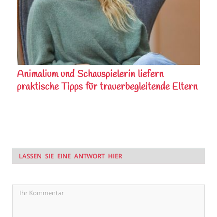
Animalium und Schauspielerin liefern
praktische Tipps für trauerbegleitende Eltern
LASSEN SIE EINE ANTWORT HIER