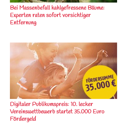
Bei Massenbefall kahlgefressene Bäume:
Experten raten sofort vorsichtiger
Entfernung
Digitaler Publikumspreis: 10. lecker
Vereinswettbewerb startet 35.000 Euro
Fördergeld