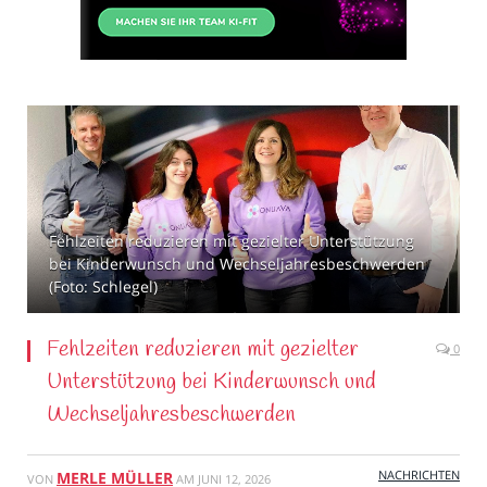
Fehlzeiten reduzieren mit gezielter Unterstützung
bei Kinderwunsch und Wechseljahresbeschwerden
(Foto: Schlegel)
Fehlzeiten reduzieren mit gezielter
0
Unterstützung bei Kinderwunsch und
Wechseljahresbeschwerden
NACHRICHTEN
MERLE MÜLLER
VON
AM
JUNI 12, 2026